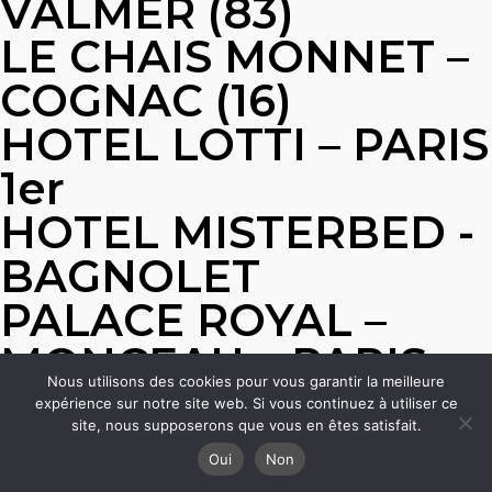
VALMER (83)
LE CHAIS MONNET –
COGNAC (16)
HOTEL LOTTI – PARIS
1er
HOTEL MISTERBED -
BAGNOLET
PALACE ROYAL –
MONCEAU – PARIS
Nous utilisons des cookies pour vous garantir la meilleure
8ième
expérience sur notre site web. Si vous continuez à utiliser ce
site, nous supposerons que vous en êtes satisfait.
Oui
Non